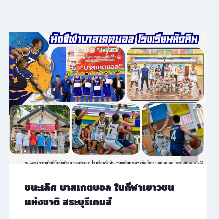
ชนะเลิศ บาสเกตบอล ในกีฬาเยาวชน
แห่งชาติ สระบุรีเกมส์