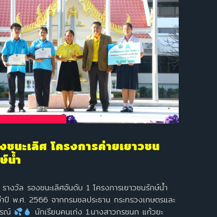
งชนะเลิศ โครงการค่ายเยาวชน
ษ์น้ำ
วัล รองชนะเลิศอันดับ 1 โครงการเยาวชนรักษ์น้ำ
จำปี พ.ศ. 2566 จากกรมชลประธาน กระทรวงเกษตรและ
รณ์
นักเรียนคนเก่ง 1.นางสาวกรชนก แก้วยะ