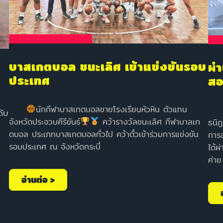
ผ่
บาสเกตบอล ชนะเลิศ เข้าแข่งขันรอบ
สอ
ประเทศ
นาง
นักกีฬาบาสเกตบอลชายโรงเรียนหัวหิน ตัวแทน
ดับ
ธนิฏ
จังหวัดประจวบคีรีขันธ์
คว้ารางวัลชนะเลิศ กีฬาบาลเก
การ
ตบอล ประเภทบาสเกตบอลทั่วไป คว้าตั๋วเข้าร่วมการแข่งขัน
ได้ผ
รอบประเทศ ณ จังหวัดกระบี่
ค่าย
อ่านต่อ >