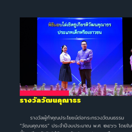
รางวัลวัฒนคุณาธร
รางวัลผู้ทำคุณประโยชน์ต่อกระทรวงวัฒนธรรม
“วัฒนคุณาธร” ประจำปีงบประมาณ พ.ศ. ๒๕๖๖ โดยใน