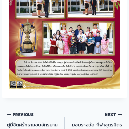
แนะแนว
PREVIOUS
NEXT
ผู้มีจิตศรัทธามอบจักรยาน
มอบรางวัล กีฬาจุตรมิตร
เรื่อง