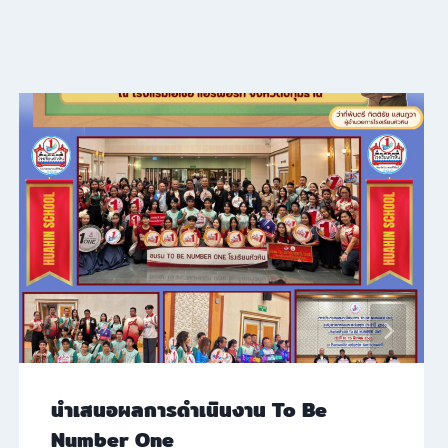
นำเสนอผลการดำเนินงาน To Be
Number One