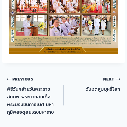
แนะแนว
PREVIOUS
NEXT
พิธีวันคล้ายวันพระราช
วันงดสูบบุหรี่โลก
เรื่อง
สมภพ พระบาทสมเด็จ
พระบรมชนกาธิเบศ มหา
ภูมิพลอดุลยเดชมหาราช