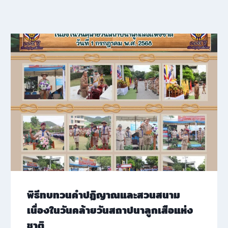
พิธีทบทวนคำปฏิญาณและสวนสนาม
เนื่องในวันคล้ายวันสถาปนาลูกเสือแห่ง
ชาติ