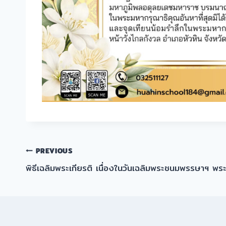
แนะแนว
PREVIOUS
พิธีเฉลิมพระเกียรติ เนื่องในวันเฉลิมพระชนมพรรษาฯ พระวช
เรื่อง