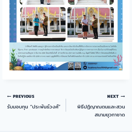
แนะแนว
PREVIOUS
NEXT
รับมอบทุน “ประพันธ์วงศ์”
พิธีปฏิญาณตนและสวน
เรื่อง
สนามยุวกาชาด