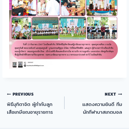
แนะแนว
PREVIOUS
NEXT
พิธีมุทิตาจิต ผู้กำกับลูก
แสดงความยินดี ทีม
เรื่อง
เสือเกษียณอายุราชการ
นักกีฬาบาสเกตบอล