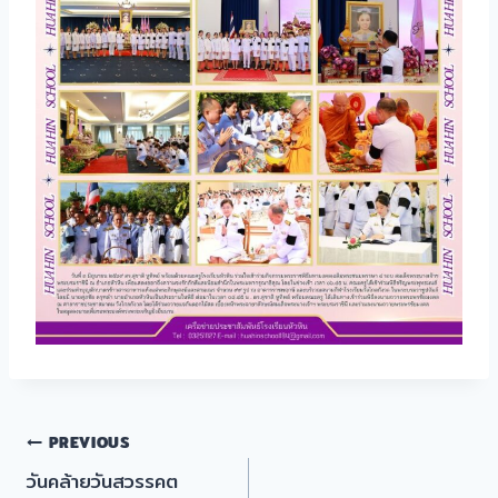
แนะแนว
PREVIOUS
วันคล้ายวันสวรรคต
เรื่อง