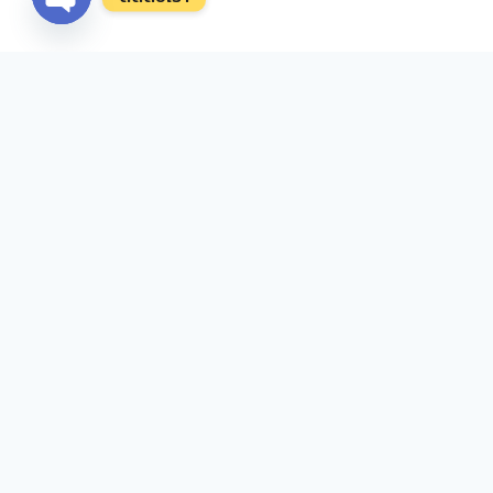
Open
chaty
โรงเรียนหัวหิน
“เป็นเลิศทางวิชาการ สื่อสารสองภาษา ล้ำหน้าทาง
ความคิด ผลิตงานอย่างสร้างสรรค์ ร่วมกันรับผิด
ชอบต่อสังคม”
วิสัยทัศน์
อัตลักษณ์ของ
ค
ผู้เรียน