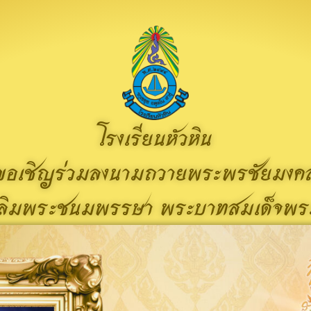
โรงเรียนหัวหิน
ขอเชิญร่วมลงนามถวายพระพรชัยมงค
เฉลิมพระชนมพรรษา พระบาทสมเด็จพระวชิ